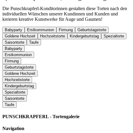
Die Punschkrapferl-Konditorinnen gestalten diese Torten nach den
individuellen Wünschen unserer Kundinnen und Kunden und
kreieren kreative Kunstwerke für Auge und Gaumen!
Babyparty
Erstkommunion
Firmung
Geburtstagstorte
Goldene Hochzeit
Hochzeitstorte
Kindergeburtstag
Spezialtorte
Saisontorte
Taufe
Babyparty
Erstkommunion
Firmung
Geburtstagstorte
Goldene Hochzeit
Hochzeitstorte
Kindergeburtstag
Spezialtorte
Saisontorte
Taufe
PUNSCHKRAPFERL - Tortengalerie
Navigation