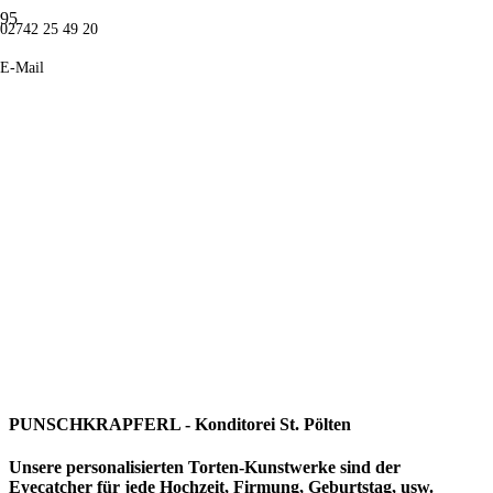
02742 25 49 20
E-Mail
TORTEN
Eine Torte sagt mehr als tausend Worte.
PUNSCHKRAPFERL - Konditorei St. Pölten
Unsere personalisierten Torten-Kunstwerke sind der
Eyecatcher für jede Hochzeit, Firmung, Geburtstag, usw.