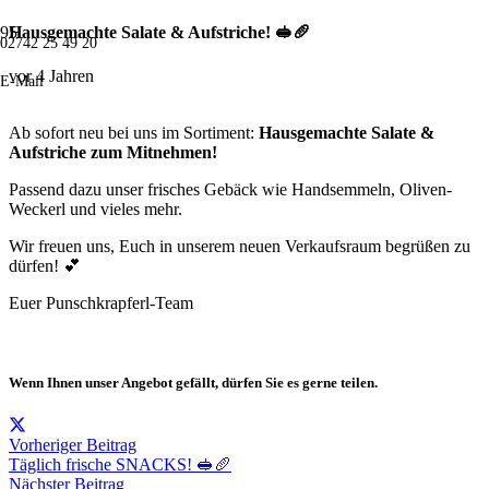
Hausgemachte Salate & Aufstriche! 🥪🥖
02742 25 49 20
vor 4 Jahren
E-Mail
Ab sofort neu bei uns im Sortiment:
Hausgemachte Salate &
Aufstriche zum Mitnehmen!
Passend dazu unser frisches Gebäck wie Handsemmeln, Oliven-
Weckerl und vieles mehr.
Wir freuen uns, Euch in unserem neuen Verkaufsraum begrüßen zu
dürfen! 💕
Euer Punschkrapferl-Team
Wenn Ihnen unser Angebot gefällt, dürfen Sie es gerne teilen.
Vorheriger Beitrag
Täglich frische SNACKS! 🥪🥖
Nächster Beitrag